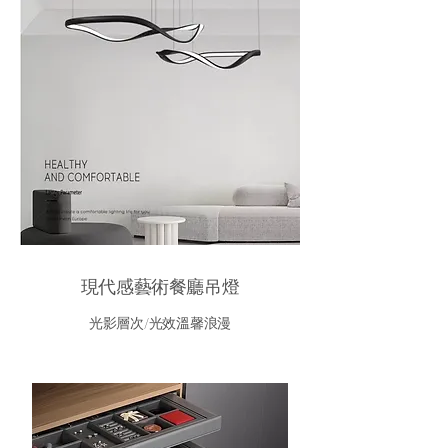
現代感藝術餐廳吊燈
光影層次/光效溫馨浪漫