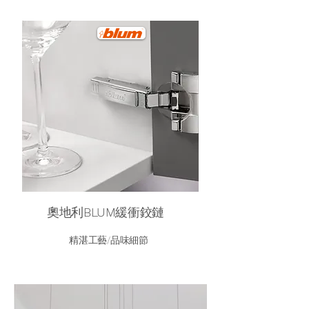
奧地利
BLUM
緩衝鉸鏈
精湛工藝/品味細節