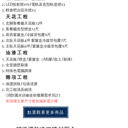
LED投射燈x19/電軌及造型軌道燈x3
輕食吧台區吊燈x3
天 花 工 程
玄關客餐廳天花板13坪
客餐廳造型燈盒12尺
廚房窗簾盒/冷媒管包覆9尺
次臥天花板4坪
窗簾盒冷媒管包覆7尺
主臥天花板6坪/窗簾盒冷媒管包覆9尺
油 漆 工 程
天花板/燈盒/窗簾盒（AB膠/批土/刷漆)
全室牆壁刷漆
特殊色電腦調漆
雜 項 工 程
保護拆除/垃圾清運
完工粗清及細清
(
消防灑水頭修改依樓層需求另計)
​依現場丈量尺寸後加減多退少補
點選觀看更多商品