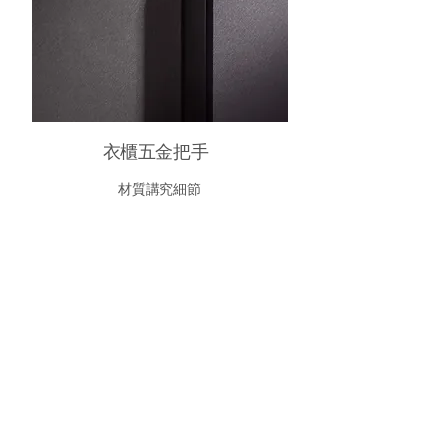
衣櫃五金把手
材質講究細節