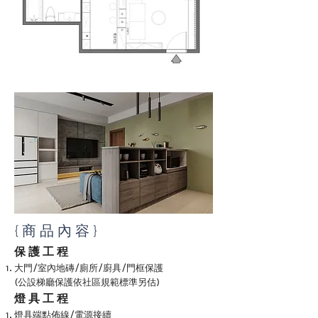
{ 商 品 內 容 }
保 護 工 程
大門/室內地磚/廁所/廚具/門框保護
(公設梯廳保護依社區規範標準另估)
燈 具 工 程
燈具端點佈線/電源接續