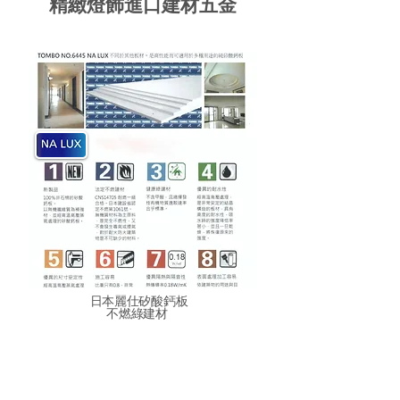
精緻燈飾進口建材五金
日本麗仕矽酸鈣板
不燃綠建材