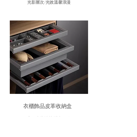
光影層次/光效溫馨浪漫
衣櫃飾品皮革收納盒
高級皮革材質/講究細節