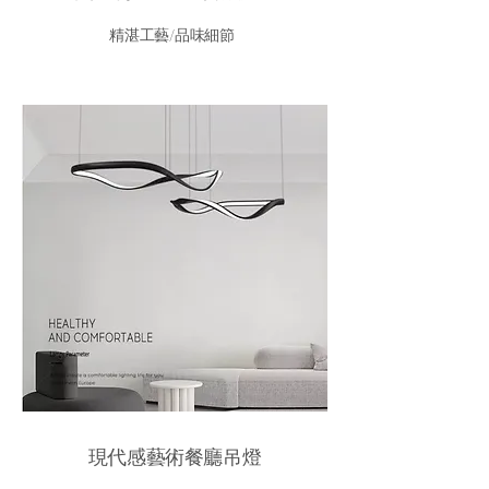
精湛工藝/品味細節
現代感藝術餐廳吊燈