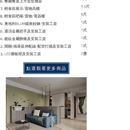
餐廳餐桌上方造型層架
9.5尺
輕食區展示/置物高櫃
8尺
輕食區吧檯/置物/電器櫃
1式
奧地利BLUM緩衝鉸鍊/安裝工資
1式
通頂金屬把手及安裝工資
1式
鍍鈦金屬飾條及安裝工資
1式
開關/插座延伸配線/配管打牆及安裝工資
2盞
LED層板燈及安裝工資
點選觀看更多商品