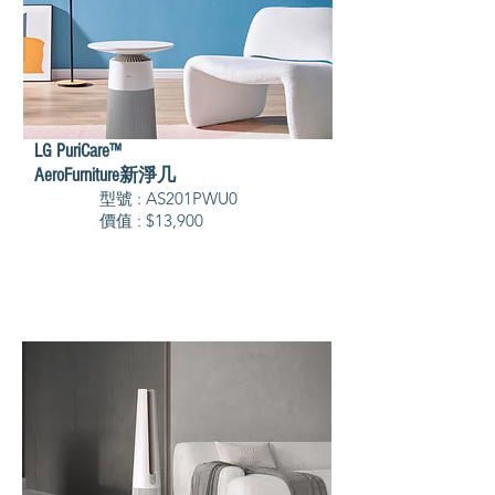
LG PuriCare™
AeroFurniture新淨几
型號 : AS201PWU0
價值 : $13,900