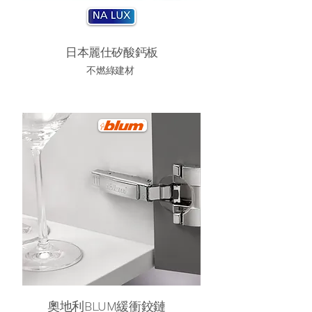
日本麗仕矽酸鈣板
不燃綠建材
奧地利
BLUM
緩衝鉸鏈