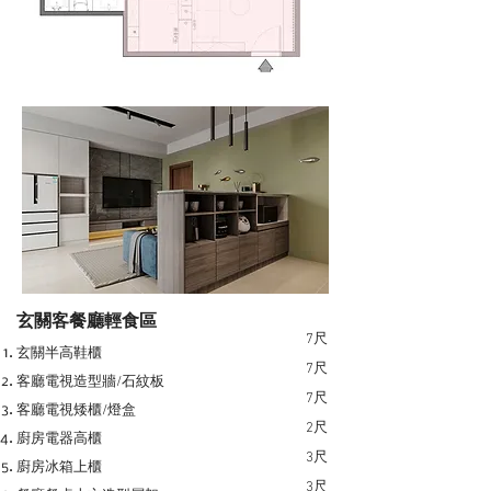
玄關客餐廳輕食區
7尺
玄關半高鞋櫃
7尺
客廳電視造型牆/石紋板
7尺
客廳電視矮櫃/燈盒
2尺
廚房電器高櫃
3尺
廚房冰箱上櫃
3尺